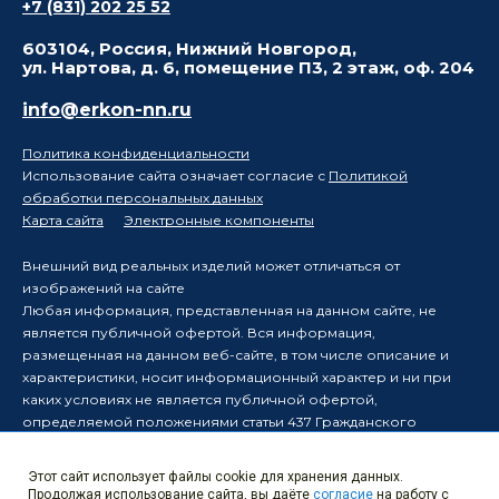
+7 (831) 202 25 52
603104, Россия, Нижний Новгород,
ул. Нартова, д. 6, помещение П3, 2 этаж, оф. 204
info@erkon-nn.ru
Политика конфиденциальности
Использование сайта означает согласие с
Политикой
обработки персональных данных
Карта сайта
Электронные компоненты
Внешний вид реальных изделий может отличаться от
изображений на сайте
Любая информация, представленная на данном сайте, не
является публичной офертой. Вся информация,
размещенная на данном веб-сайте, в том числе описание и
характеристики, носит информационный характер и ни при
каких условиях не является публичной офертой,
определяемой положениями статьи 437 Гражданского
кодекса Российской Федерации.
Производитель оставляет за собой право в одностороннем
Этот сайт использует файлы cookie для хранения данных.
порядке вносить изменения в информацию, размещенную на
Продолжая использование сайта, вы даёте
согласие
на работу с