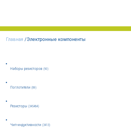
Главная
/
Электронные компоненты
Наборы резисторов
(90)
Поглотители
(89)
Резисторы
(345484)
Чип-индуктивности
(3413)