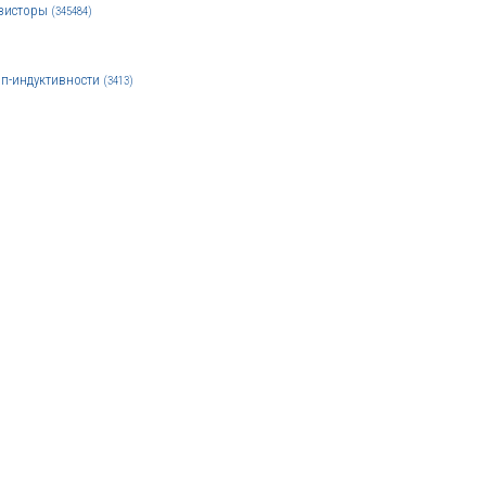
зисторы
(345484)
п-индуктивности
(3413)