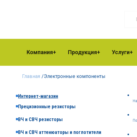
Компания
Продукция
Услуги
Главная
/
Электронные компоненты
Интернет-магазин
На
Прецизионные резисторы
ВЧ и СВЧ резисторы
По
ВЧ и СВЧ аттенюаторы и поглотители