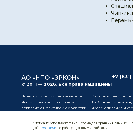
Специал
Чип-инд
Перемы
АО «НПО «ЭРКОН»
+7 (831)
© 2011 — 2026. Все права защищены
Политика конфиденциальности
Внешний вид реальны
Использование сайта означает
Любая информация, п
согласие с
Политикой обработки
числе описание и ха
персональных данных
положениями статьи 
Карта сайта
Электронные
Производитель остав
Этот сайт использует файлы cookie для хранения данных. П
компоненты
уведомления третьих 
даёте
согласие
на работу с данными файлами.