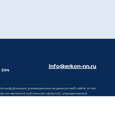
info@erkon-nn.ru
. 204
ся информация, размещенная на данном веб-сайте, в том
виях не является публичной офертой, определяемой
в информацию, размещенную на данном веб-сайте, без