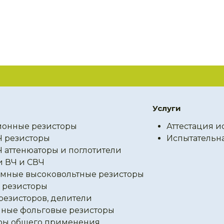
Услуги
онные резисторы
Аттестация и
Ч резисторы
Испытательн
Ч аттенюаторы и поглотители
и ВЧ и СВЧ
мные высоковольтные резисторы
резисторы
резисторов, делители
ные фольговые резисторы
ры общего применения