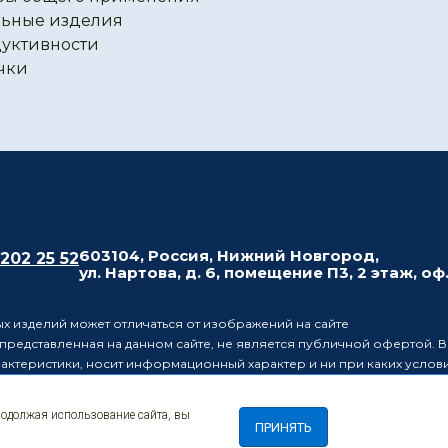
ьные изделия
уктивности
чки
603104, Россия, Нижний Новгород,
 202 25 52
ул. Нартова, д. 6, помещение П3, 2 этаж, оф
х изделий может отличаться от изображений на сайте
редставленная на данном сайте, не является публичной офертой. В
рактеристики, носит информационный характер и ни при каких усло
437 Гражданского кодекса Российской Федерации.
ляет за собой право в одностороннем порядке вносить изменения 
родолжая использование сайта, вы
лиц о таких изменениях.
ПРИНЯТЬ