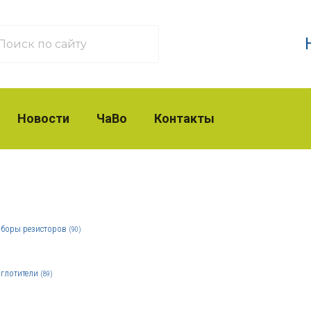
Новости
ЧаВо
Контакты
боры резисторов
(90)
глотители
(89)