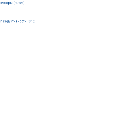
зисторы
(345484)
п-индуктивности
(3413)