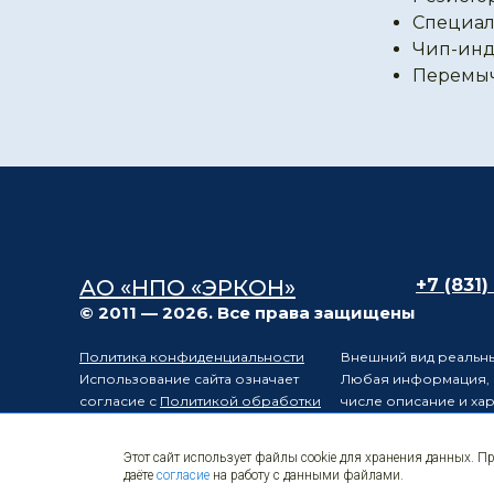
Специал
Чип-инд
Перемы
АО «НПО «ЭРКОН»
+7 (831)
© 2011 — 2026. Все права защищены
Политика конфиденциальности
Внешний вид реальны
Использование сайта означает
Любая информация, п
согласие с
Политикой обработки
числе описание и ха
персональных данных
положениями статьи 
Карта сайта
Электронные
Производитель остав
Этот сайт использует файлы cookie для хранения данных. П
компоненты
уведомления третьих 
даёте
согласие
на работу с данными файлами.