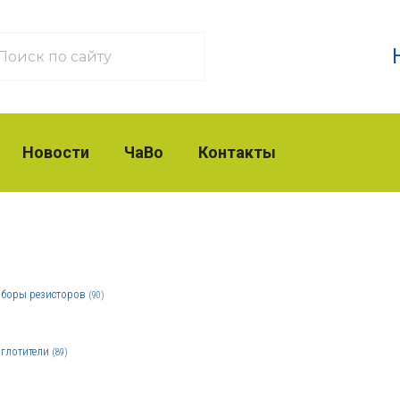
Новости
ЧаВо
Контакты
боры резисторов
(90)
глотители
(89)