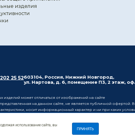
ьные изделия
уктивности
чки
603104, Россия, Нижний Новгород,
 202 25 52
ул. Нартова, д. 6, помещение П3, 2 этаж, оф
х изделий может отличаться от изображений на сайте
редставленная на данном сайте, не является публичной офертой. В
рактеристики, носит информационный характер и ни при каких усло
437 Гражданского кодекса Российской Федерации.
ляет за собой право в одностороннем порядке вносить изменения 
родолжая использование сайта, вы
лиц о таких изменениях.
ПРИНЯТЬ