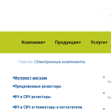
Компания
Продукция
Услуги
Главная
/
Электронные компоненты
Интернет-магазин
На
Прецизионные резисторы
ВЧ и СВЧ резисторы
По
ВЧ и СВЧ аттенюаторы и поглотители