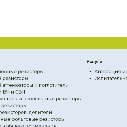
Услуги
онные резисторы
Аттестация и
Ч резисторы
Испытательн
Ч аттенюаторы и поглотители
и ВЧ и СВЧ
мные высоковольтные резисторы
резисторы
резисторов, делители
ные фольговые резисторы
ры общего применения