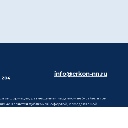
info@erkon-nn.ru
. 204
ся информация, размещенная на данном веб-сайте, в том
виях не является публичной офертой, определяемой
в информацию, размещенную на данном веб-сайте, без