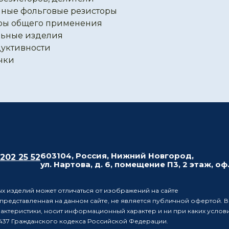
ные фольговые резисторы
ры общего применения
ьные изделия
уктивности
чки
603104, Россия, Нижний Новгород,
 202 25 52
ул. Нартова, д. 6, помещение П3, 2 этаж, оф
х изделий может отличаться от изображений на сайте
редставленная на данном сайте, не является публичной офертой. В
рактеристики, носит информационный характер и ни при каких усло
437 Гражданского кодекса Российской Федерации.