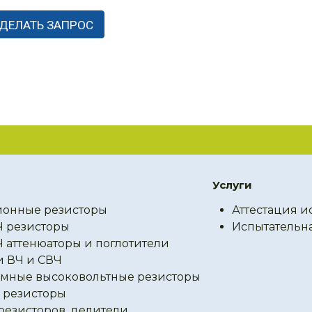
Услуги
онные резисторы
Аттестация и
Ч резисторы
Испытательн
Ч аттенюаторы и поглотители
и ВЧ и СВЧ
мные высоковольтные резисторы
резисторы
резисторов, делители