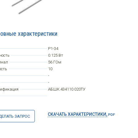
овные характеристики
Р1-34
ность
0.125 Вт
инал
56 ГОм
ость
10
-
-
цификация
АБШК.434110.020ТУ
СКАЧАТЬ ХАРАКТЕРИСТИКИ,
PDF
ДЕЛАТЬ ЗАПРОС