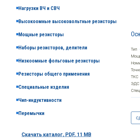
Нагрузки ВЧ и СВЧ
Высокоомные высоковольтные резисторы
Осн
Мощные резисторы
Наборы резисторов, делители
Тип
Мощ
Низкоомные фольговые резисторы
Ном
Точн
Резисторы общего применения
ТКС
ЭДС
Специальные изделия
Спе
Чип-индуктивности
Перемычки
С
Скачать каталог,
PDF, 11 MB