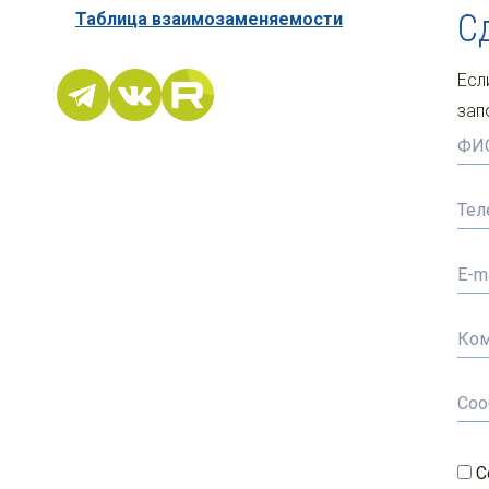
С
Таблица взаимозаменяемости
Есл
зап
С