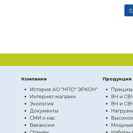
Компания
Продукция
История АО "НПО" ЭРКОН"
Прецизи
Интернет-магазин
ВЧ и СВ
Экология
ВЧ и СВ
Документы
Нагрузк
СМИ о нас
Высокоо
Вакансии
Мощные 
Отзывы
Наборы 