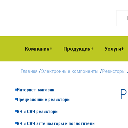
Компания
Продукция
Услуги
Главная
/
Электронные компоненты
/
Резисторы
Р
Интернет-магазин
Прецизионные резисторы
ВЧ и СВЧ резисторы
ВЧ и СВЧ аттенюаторы и поглотители