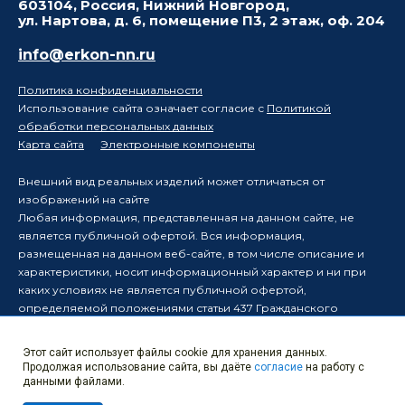
603104, Россия, Нижний Новгород,
ул. Нартова, д. 6, помещение П3, 2 этаж, оф. 204
info@erkon-nn.ru
Политика конфиденциальности
Использование сайта означает согласие с
Политикой
обработки персональных данных
Карта сайта
Электронные компоненты
Внешний вид реальных изделий может отличаться от
изображений на сайте
Любая информация, представленная на данном сайте, не
является публичной офертой. Вся информация,
размещенная на данном веб-сайте, в том числе описание и
характеристики, носит информационный характер и ни при
каких условиях не является публичной офертой,
определяемой положениями статьи 437 Гражданского
кодекса Российской Федерации.
Производитель оставляет за собой право в одностороннем
Этот сайт использует файлы cookie для хранения данных.
порядке вносить изменения в информацию, размещенную на
Продолжая использование сайта, вы даёте
согласие
на работу с
данном веб-сайте, без уведомления третьих лиц о таких
данными файлами.
изменениях.