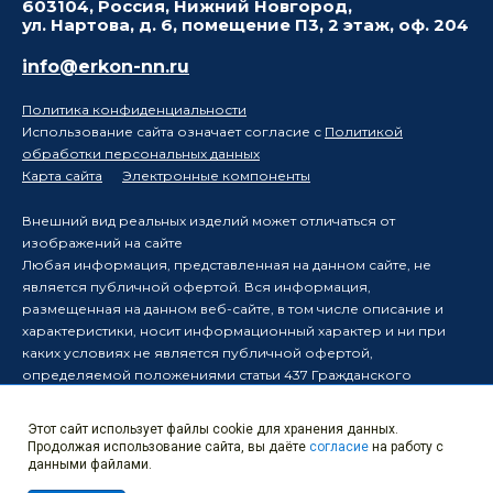
603104, Россия, Нижний Новгород,
ул. Нартова, д. 6, помещение П3, 2 этаж, оф. 204
info@erkon-nn.ru
Политика конфиденциальности
Использование сайта означает согласие с
Политикой
обработки персональных данных
Карта сайта
Электронные компоненты
Внешний вид реальных изделий может отличаться от
изображений на сайте
Любая информация, представленная на данном сайте, не
является публичной офертой. Вся информация,
размещенная на данном веб-сайте, в том числе описание и
характеристики, носит информационный характер и ни при
каких условиях не является публичной офертой,
определяемой положениями статьи 437 Гражданского
кодекса Российской Федерации.
Производитель оставляет за собой право в одностороннем
Этот сайт использует файлы cookie для хранения данных.
порядке вносить изменения в информацию, размещенную на
Продолжая использование сайта, вы даёте
согласие
на работу с
данном веб-сайте, без уведомления третьих лиц о таких
данными файлами.
изменениях.