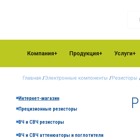
Компания
Продукция
Услуги
Главная
/
Электронные компоненты
/
Резисторы
Р
Интернет-магазин
Прецизионные резисторы
ВЧ и СВЧ резисторы
ВЧ и СВЧ аттенюаторы и поглотители