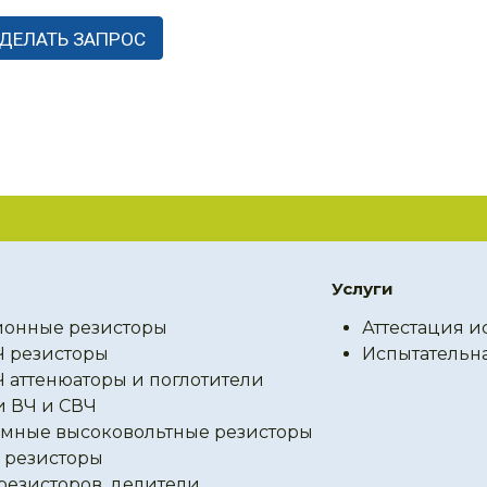
Услуги
онные резисторы
Аттестация и
Ч резисторы
Испытательн
Ч аттенюаторы и поглотители
и ВЧ и СВЧ
мные высоковольтные резисторы
резисторы
резисторов, делители