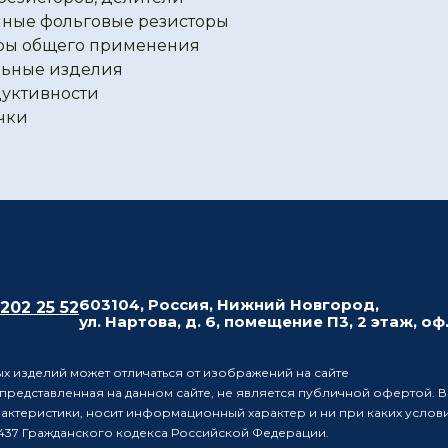
ные фольговые резисторы
ры общего применения
ьные изделия
уктивности
чки
603104, Россия, Нижний Новгород,
 202 25 52
ул. Нартова, д. 6, помещение П3, 2 этаж, оф
х изделий может отличаться от изображений на сайте
редставленная на данном сайте, не является публичной офертой. В
рактеристики, носит информационный характер и ни при каких усло
437 Гражданского кодекса Российской Федерации.