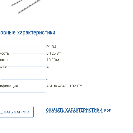
овные характеристики
Р1-34
ность
0.125 Вт
инал
10 ГОм
ость
2
-
-
цификация
АБШК.434110.020ТУ
СКАЧАТЬ ХАРАКТЕРИСТИКИ,
PDF
ДЕЛАТЬ ЗАПРОС