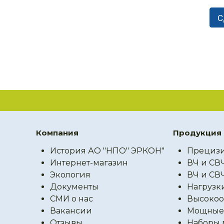
Компания
Продукция
История АО "НПО" ЭРКОН"
Прецизи
Интернет-магазин
ВЧ и СВ
Экология
ВЧ и СВ
Документы
Нагрузк
СМИ о нас
Высокоо
Вакансии
Мощные 
Отзывы
Наборы 