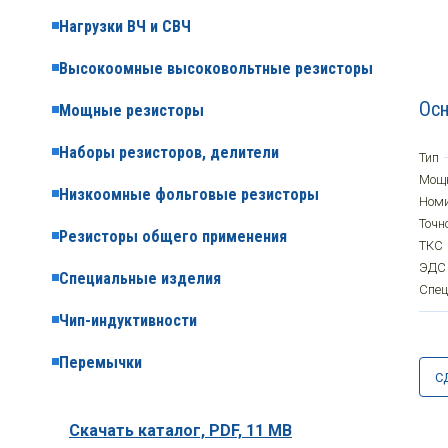
Нагрузки ВЧ и СВЧ
Высокоомные высоковольтные резисторы
Осн
Мощные резисторы
Наборы резисторов, делители
Тип
Мощ
Низкоомные фольговые резисторы
Ном
Точн
Резисторы общего применения
ТКС
ЭДС
Специальные изделия
Спе
Чип-индуктивности
Перемычки
С
Скачать каталог,
PDF, 11 MB