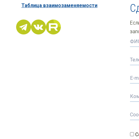
С
Таблица взаимозаменяемости
Есл
зап
С