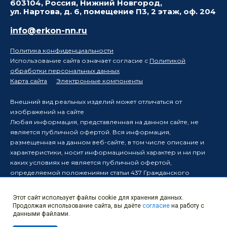
603104, Россия, Нижний Новгород,
ул. Нартова, д. 6, помещение П3, 2 этаж, оф. 204
info@erkon-nn.ru
Политика конфиденциальности
Использование сайта означает согласие с
Политикой
обработки персональных данных
Карта сайта
Электронные компоненты
Внешний вид реальных изделий может отличаться от
изображений на сайте
Любая информация, представленная на данном сайте, не
является публичной офертой. Вся информация,
размещенная на данном веб-сайте, в том числе описание и
характеристики, носит информационный характер и ни при
каких условиях не является публичной офертой,
определяемой положениями статьи 437 Гражданского
кодекса Российской Федерации.
Производитель оставляет за собой право в одностороннем
Этот сайт использует файлы cookie для хранения данных.
порядке вносить изменения в информацию, размещенную на
Продолжая использование сайта, вы даёте
согласие
на работу с
данном веб-сайте, без уведомления третьих лиц о таких
данными файлами.
изменениях.