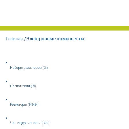
Главная
/
Электронные компоненты
Наборы резисторов
(90)
Поглотители
(89)
Резисторы
(345484)
Чип-индуктивности
(3413)