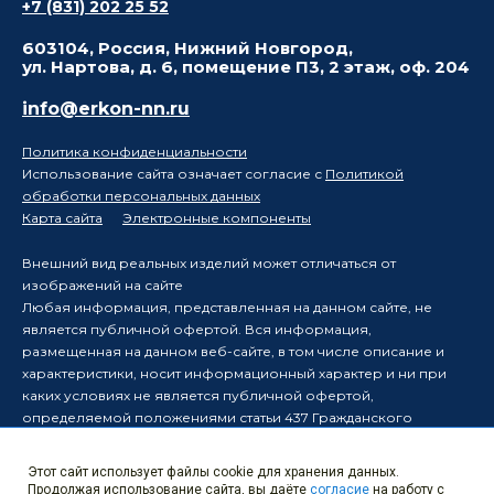
+7 (831) 202 25 52
603104, Россия, Нижний Новгород,
ул. Нартова, д. 6, помещение П3, 2 этаж, оф. 204
info@erkon-nn.ru
Политика конфиденциальности
Использование сайта означает согласие с
Политикой
обработки персональных данных
Карта сайта
Электронные компоненты
Внешний вид реальных изделий может отличаться от
изображений на сайте
Любая информация, представленная на данном сайте, не
является публичной офертой. Вся информация,
размещенная на данном веб-сайте, в том числе описание и
характеристики, носит информационный характер и ни при
каких условиях не является публичной офертой,
определяемой положениями статьи 437 Гражданского
кодекса Российской Федерации.
Производитель оставляет за собой право в одностороннем
Этот сайт использует файлы cookie для хранения данных.
порядке вносить изменения в информацию, размещенную на
Продолжая использование сайта, вы даёте
согласие
на работу с