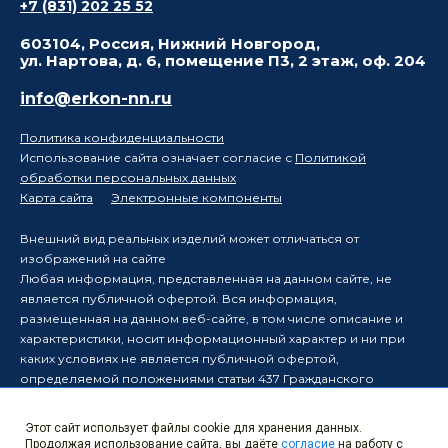
+7 (831) 202 25 52
603104, Россия, Нижний Новгород,
ул. Нартова, д. 6, помещение П3, 2 этаж, оф. 204
info@erkon-nn.ru
Политика конфиденциальности
Использование сайта означает согласие с
Политикой
обработки персональных данных
Карта сайта
Электронные компоненты
Внешний вид реальных изделий может отличаться от
изображений на сайте
Любая информация, представленная на данном сайте, не
является публичной офертой. Вся информация,
размещенная на данном веб-сайте, в том числе описание и
характеристики, носит информационный характер и ни при
каких условиях не является публичной офертой,
определяемой положениями статьи 437 Гражданского
кодекса Российской Федерации.
Производитель оставляет за собой право в одностороннем
Этот сайт использует файлы cookie для хранения данных.
порядке вносить изменения в информацию, размещенную на
Продолжая использование сайта, вы даёте
согласие
на работу с