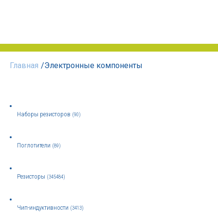
Главная
/
Электронные компоненты
Наборы резисторов
(90)
Поглотители
(89)
Резисторы
(345484)
Чип-индуктивности
(3413)