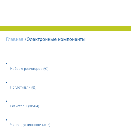
Главная
/
Электронные компоненты
Наборы резисторов
(90)
Поглотители
(89)
Резисторы
(345484)
Чип-индуктивности
(3413)