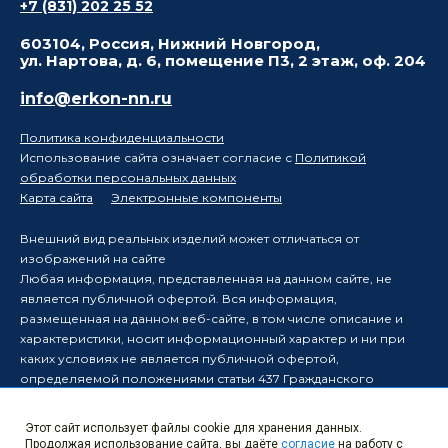
+7 (831) 202 25 52
603104, Россия, Нижний Новгород,
ул. Нартова, д. 6, помещение П3, 2 этаж, оф. 204
info@erkon-nn.ru
Политика конфиденциальности
Использование сайта означает согласие с
Политикой
обработки персональных данных
Карта сайта
Электронные компоненты
Внешний вид реальных изделий может отличаться от
изображений на сайте
Любая информация, представленная на данном сайте, не
является публичной офертой. Вся информация,
размещенная на данном веб-сайте, в том числе описание и
характеристики, носит информационный характер и ни при
каких условиях не является публичной офертой,
определяемой положениями статьи 437 Гражданского
кодекса Российской Федерации.
Производитель оставляет за собой право в одностороннем
Этот сайт использует файлы cookie для хранения данных.
порядке вносить изменения в информацию, размещенную на
Продолжая использование сайта, вы даёте
согласие
на работу с