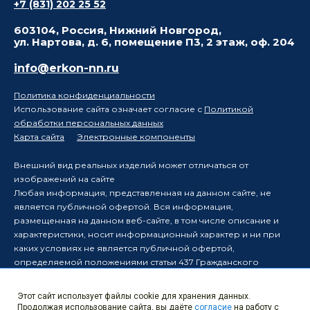
+7 (831) 202 25 52
603104, Россия, Нижний Новгород,
ул. Нартова, д. 6, помещение П3, 2 этаж, оф. 204
info@erkon-nn.ru
Политика конфиденциальности
Использование сайта означает согласие с
Политикой
обработки персональных данных
Карта сайта
Электронные компоненты
Внешний вид реальных изделий может отличаться от
изображений на сайте
Любая информация, представленная на данном сайте, не
является публичной офертой. Вся информация,
размещенная на данном веб-сайте, в том числе описание и
характеристики, носит информационный характер и ни при
каких условиях не является публичной офертой,
определяемой положениями статьи 437 Гражданского
кодекса Российской Федерации.
Производитель оставляет за собой право в одностороннем
Этот сайт использует файлы cookie для хранения данных.
порядке вносить изменения в информацию, размещенную на
Продолжая использование сайта, вы даёте
согласие
на работу с