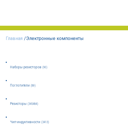
Главная
/
Электронные компоненты
Наборы резисторов
(90)
Поглотители
(89)
Резисторы
(345484)
Чип-индуктивности
(3413)