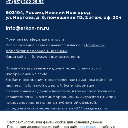
+7 (831) 202 25 52
603104, Россия, Нижний Новгород,
ул. Нартова, д. 6, помещение П3, 2 этаж, оф. 204
info@erkon-nn.ru
Политика конфиденциальности
Использование сайта означает согласие с
Политикой
обработки персональных данных
Карта сайта
Электронные компоненты
Внешний вид реальных изделий может отличаться от
изображений на сайте
Любая информация, представленная на данном сайте, не
является публичной офертой. Вся информация,
размещенная на данном веб-сайте, в том числе описание и
характеристики, носит информационный характер и ни при
каких условиях не является публичной офертой,
определяемой положениями статьи 437 Гражданского
кодекса Российской Федерации.
Производитель оставляет за собой право в одностороннем
Этот сайт использует файлы cookie для хранения данных.
порядке вносить изменения в информацию, размещенную на
Продолжая использование сайта, вы даёте
согласие
на работу с