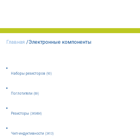
Главная
/
Электронные компоненты
Наборы резисторов
(90)
Поглотители
(89)
Резисторы
(345484)
Чип-индуктивности
(3413)