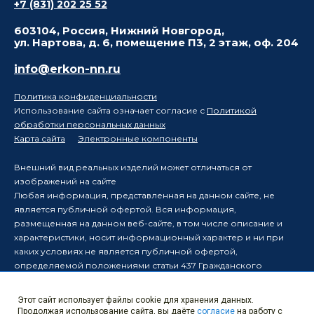
+7 (831) 202 25 52
603104, Россия, Нижний Новгород,
ул. Нартова, д. 6, помещение П3, 2 этаж, оф. 204
info@erkon-nn.ru
Политика конфиденциальности
Использование сайта означает согласие с
Политикой
обработки персональных данных
Карта сайта
Электронные компоненты
Внешний вид реальных изделий может отличаться от
изображений на сайте
Любая информация, представленная на данном сайте, не
является публичной офертой. Вся информация,
размещенная на данном веб-сайте, в том числе описание и
характеристики, носит информационный характер и ни при
каких условиях не является публичной офертой,
определяемой положениями статьи 437 Гражданского
кодекса Российской Федерации.
Производитель оставляет за собой право в одностороннем
Этот сайт использует файлы cookie для хранения данных.
порядке вносить изменения в информацию, размещенную на
Продолжая использование сайта, вы даёте
согласие
на работу с