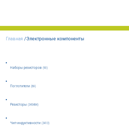
Главная
/
Электронные компоненты
Наборы резисторов
(90)
Поглотители
(89)
Резисторы
(345484)
Чип-индуктивности
(3413)