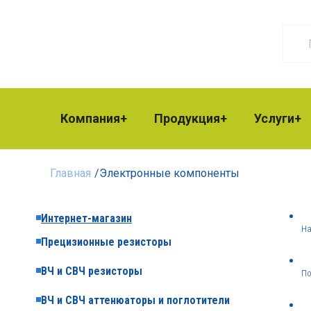
Компания
Продукция
Услуги
Главная
/
Электронные компоненты
Интернет-магазин
На
Прецизионные резисторы
ВЧ и СВЧ резисторы
По
ВЧ и СВЧ аттенюаторы и поглотители