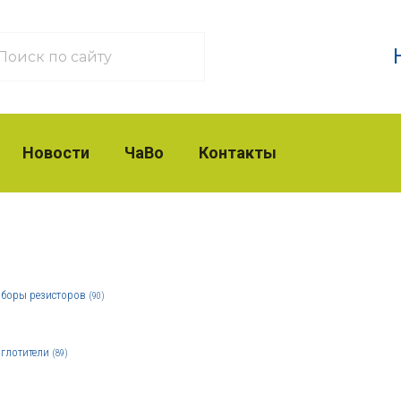
Новости
ЧаВо
Контакты
боры резисторов
(90)
глотители
(89)