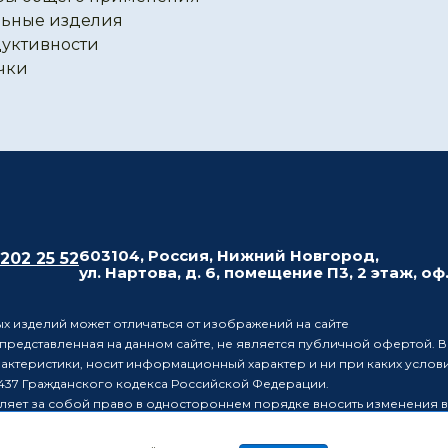
ьные изделия
уктивности
чки
603104, Россия, Нижний Новгород,
 202 25 52
ул. Нартова, д. 6, помещение П3, 2 этаж, оф
х изделий может отличаться от изображений на сайте
редставленная на данном сайте, не является публичной офертой. В
рактеристики, носит информационный характер и ни при каких усло
437 Гражданского кодекса Российской Федерации.
ляет за собой право в одностороннем порядке вносить изменения 
лиц о таких изменениях.