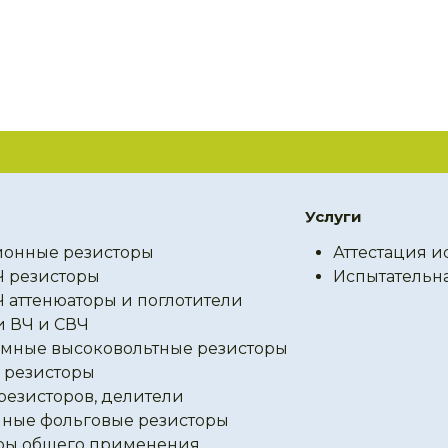
Услуги
онные резисторы
Аттестация и
Ч резисторы
Испытательн
Ч аттенюаторы и поглотители
и ВЧ и СВЧ
мные высоковольтные резисторы
резисторы
резисторов, делители
ные фольговые резисторы
ры общего применения