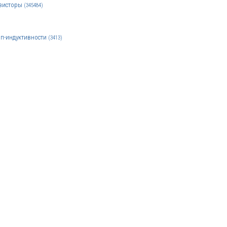
зисторы
(345484)
п-индуктивности
(3413)