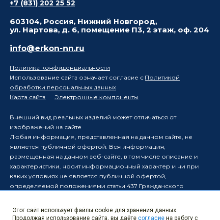
+7 (831) 202 25 52
603104, Россия, Нижний Новгород,
ул. Нартова, д. 6, помещение П3, 2 этаж, оф. 204
info@erkon-nn.ru
Политика конфиденциальности
Использование сайта означает согласие с
Политикой
обработки персональных данных
Карта сайта
Электронные компоненты
Внешний вид реальных изделий может отличаться от
изображений на сайте
Любая информация, представленная на данном сайте, не
является публичной офертой. Вся информация,
размещенная на данном веб-сайте, в том числе описание и
характеристики, носит информационный характер и ни при
каких условиях не является публичной офертой,
определяемой положениями статьи 437 Гражданского
кодекса Российской Федерации.
Производитель оставляет за собой право в одностороннем
Этот сайт использует файлы cookie для хранения данных.
порядке вносить изменения в информацию, размещенную на
Продолжая использование сайта, вы даёте
согласие
на работу с