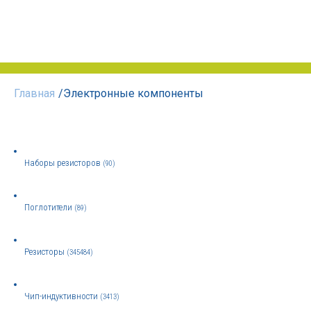
Главная
/
Электронные компоненты
Наборы резисторов
(90)
Поглотители
(89)
Резисторы
(345484)
Чип-индуктивности
(3413)