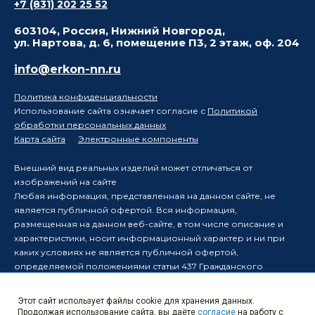
+7 (831) 202 25 52
603104, Россия, Нижний Новгород,
ул. Нартова, д. 6, помещение П3, 2 этаж, оф. 204
info@erkon-nn.ru
Политика конфиденциальности
Использование сайта означает согласие с
Политикой
обработки персональных данных
Карта сайта
Электронные компоненты
Внешний вид реальных изделий может отличаться от
изображений на сайте
Любая информация, представленная на данном сайте, не
является публичной офертой. Вся информация,
размещенная на данном веб-сайте, в том числе описание и
характеристики, носит информационный характер и ни при
каких условиях не является публичной офертой,
определяемой положениями статьи 437 Гражданского
кодекса Российской Федерации.
Производитель оставляет за собой право в одностороннем
Этот сайт использует файлы cookie для хранения данных.
порядке вносить изменения в информацию, размещенную на
Продолжая использование сайта, вы даёте
согласие
на работу с