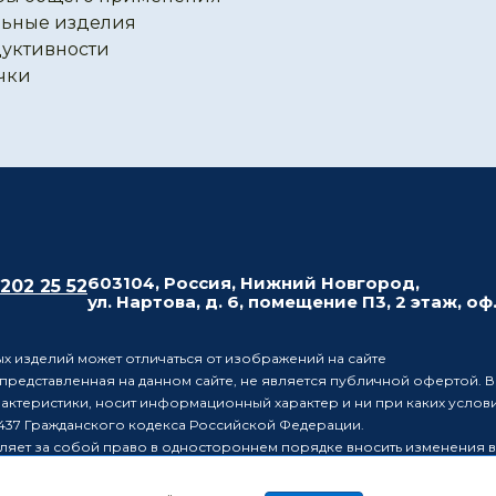
ьные изделия
уктивности
чки
603104, Россия, Нижний Новгород,
 202 25 52
ул. Нартова, д. 6, помещение П3, 2 этаж, оф
х изделий может отличаться от изображений на сайте
редставленная на данном сайте, не является публичной офертой. В
рактеристики, носит информационный характер и ни при каких усло
437 Гражданского кодекса Российской Федерации.
ляет за собой право в одностороннем порядке вносить изменения 
лиц о таких изменениях.