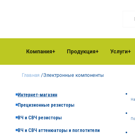
Компания
Продукция
Услуги
Главная
/
Электронные компоненты
Интернет-магазин
На
Прецизионные резисторы
ВЧ и СВЧ резисторы
По
ВЧ и СВЧ аттенюаторы и поглотители