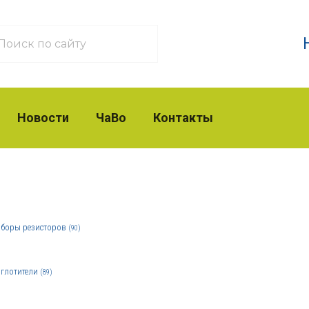
Новости
ЧаВо
Контакты
боры резисторов
(90)
глотители
(89)