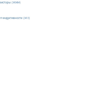
зисторы
(345484)
п-индуктивности
(3413)