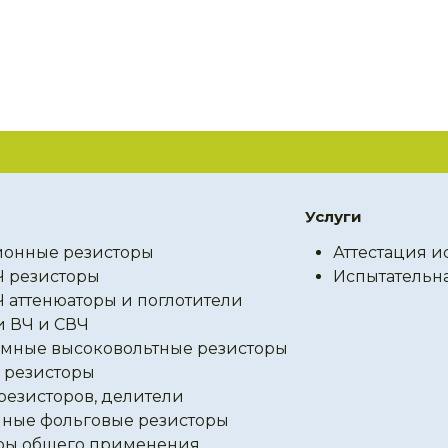
Услуги
онные резисторы
Аттестация и
Ч резисторы
Испытательн
Ч аттенюаторы и поглотители
и ВЧ и СВЧ
мные высоковольтные резисторы
резисторы
резисторов, делители
ные фольговые резисторы
ры общего применения