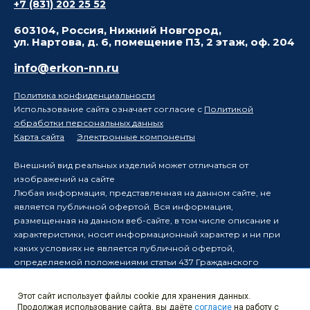
+7 (831) 202 25 52
603104, Россия, Нижний Новгород,
ул. Нартова, д. 6, помещение П3, 2 этаж, оф. 204
info@erkon-nn.ru
Политика конфиденциальности
Использование сайта означает согласие с
Политикой
обработки персональных данных
Карта сайта
Электронные компоненты
Внешний вид реальных изделий может отличаться от
изображений на сайте
Любая информация, представленная на данном сайте, не
является публичной офертой. Вся информация,
размещенная на данном веб-сайте, в том числе описание и
характеристики, носит информационный характер и ни при
каких условиях не является публичной офертой,
определяемой положениями статьи 437 Гражданского
кодекса Российской Федерации.
Производитель оставляет за собой право в одностороннем
Этот сайт использует файлы cookie для хранения данных.
порядке вносить изменения в информацию, размещенную на
Продолжая использование сайта, вы даёте
согласие
на работу с