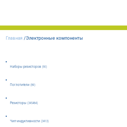
Главная
/
Электронные компоненты
Наборы резисторов
(90)
Поглотители
(89)
Резисторы
(345484)
Чип-индуктивности
(3413)