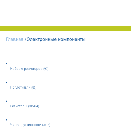
Главная
/
Электронные компоненты
Наборы резисторов
(90)
Поглотители
(89)
Резисторы
(345484)
Чип-индуктивности
(3413)