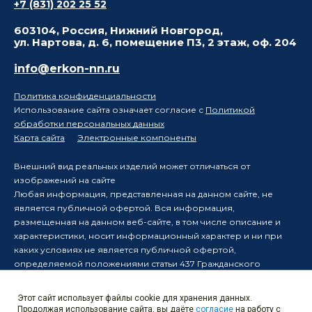
+7 (831) 202 25 52
603104, Россия, Нижний Новгород,
ул. Нартова, д. 6, помещение П3, 2 этаж, оф. 204
info@erkon-nn.ru
Политика конфиденциальности
Использование сайта означает согласие с
Политикой
обработки персональных данных
Карта сайта
Электронные компоненты
Внешний вид реальных изделий может отличаться от
изображений на сайте
Любая информация, представленная на данном сайте, не
является публичной офертой. Вся информация,
размещенная на данном веб-сайте, в том числе описание и
характеристики, носит информационный характер и ни при
каких условиях не является публичной офертой,
определяемой положениями статьи 437 Гражданского
кодекса Российской Федерации.
Производитель оставляет за собой право в одностороннем
Этот сайт использует файлы cookie для хранения данных.
порядке вносить изменения в информацию, размещенную на
Продолжая использование сайта, вы даёте
согласие
на работу с