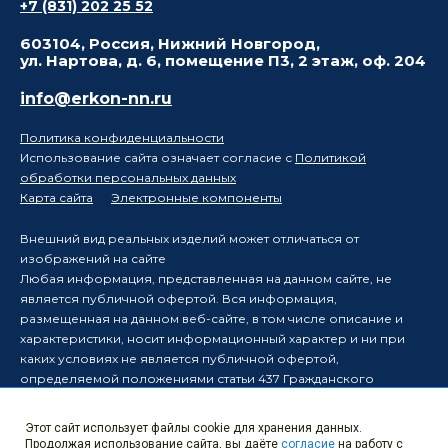
+7 (831) 202 25 52
603104, Россия, Нижний Новгород,
ул. Нартова, д. 6, помещение П3, 2 этаж, оф. 204
info@erkon-nn.ru
Политика конфиденциальности
Использование сайта означает согласие с
Политикой
обработки персональных данных
Карта сайта
Электронные компоненты
Внешний вид реальных изделий может отличаться от
изображений на сайте
Любая информация, представленная на данном сайте, не
является публичной офертой. Вся информация,
размещенная на данном веб-сайте, в том числе описание и
характеристики, носит информационный характер и ни при
каких условиях не является публичной офертой,
определяемой положениями статьи 437 Гражданского
кодекса Российской Федерации.
Производитель оставляет за собой право в одностороннем
Этот сайт использует файлы cookie для хранения данных.
порядке вносить изменения в информацию, размещенную на
Продолжая использование сайта, вы даёте
согласие
на работу с