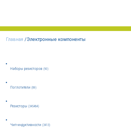
Главная
/
Электронные компоненты
Наборы резисторов
(90)
Поглотители
(89)
Резисторы
(345484)
Чип-индуктивности
(3413)