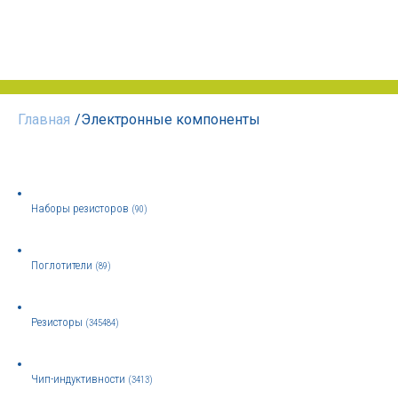
Главная
/
Электронные компоненты
Наборы резисторов
(90)
Поглотители
(89)
Резисторы
(345484)
Чип-индуктивности
(3413)