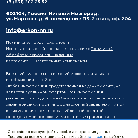
+7 (831) 202 25 52
603104, Россия, Нижний Новгород,
ул. Нартова, д. 6, помещение П3, 2 этаж, оф. 204
info@erkon-nn.ru
Политика конфиденциальности
Использование сайта означает согласие с
Политикой
обработки персональных данных
Карта сайта
Электронные компоненты
Внешний вид реальных изделий может отличаться от
изображений на сайте
Любая информация, представленная на данном сайте, не
является публичной офертой. Вся информация,
размещенная на данном веб-сайте, в том числе описание и
характеристики, носит информационный характер и ни при
каких условиях не является публичной офертой,
определяемой положениями статьи 437 Гражданского
кодекса Российской Федерации.
Производитель оставляет за собой право в одностороннем
Этот сайт использует файлы cookie для хранения данных.
порядке вносить изменения в информацию, размещенную на
Продолжая использование сайта, вы даёте
согласие
на работу с