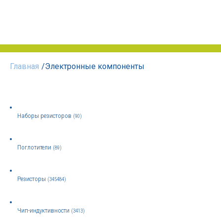
Главная
/
Электронные компоненты
Наборы резисторов
(90)
Поглотители
(89)
Резисторы
(345484)
Чип-индуктивности
(3413)