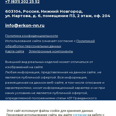
+7 (831) 202 25 52
603104, Россия, Нижний Новгород,
ул. Нартова, д. 6, помещение П3, 2 этаж, оф. 204
info@erkon-nn.ru
Политика конфиденциальности
Использование сайта означает согласие с
Политикой
обработки персональных данных
Карта сайта
Электронные компоненты
Внешний вид реальных изделий может отличаться от
изображений на сайте
Любая информация, представленная на данном сайте, не
является публичной офертой. Вся информация,
размещенная на данном веб-сайте, в том числе описание и
характеристики, носит информационный характер и ни при
каких условиях не является публичной офертой,
определяемой положениями статьи 437 Гражданского
кодекса Российской Федерации.
Производитель оставляет за собой право в одностороннем
Этот сайт использует файлы cookie для хранения данных.
порядке вносить изменения в информацию, размещенную на
Продолжая использование сайта, вы даёте
согласие
на работу с