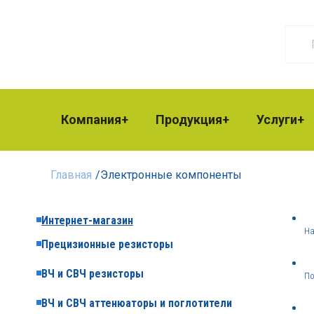
Компания
Продукция
Услуги
Главная
/
Электронные компоненты
Интернет-магазин
На
Прецизионные резисторы
ВЧ и СВЧ резисторы
По
ВЧ и СВЧ аттенюаторы и поглотители