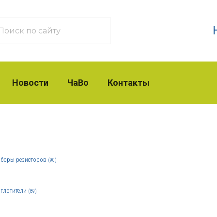
Новости
ЧаВо
Контакты
боры резисторов
(90)
глотители
(89)