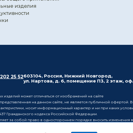
ьные изделия
уктивности
чки
603104, Россия, Нижний Новгород,
 202 25 52
ул. Нартова, д. 6, помещение П3, 2 этаж, оф
х изделий может отличаться от изображений на сайте
редставленная на данном сайте, не является публичной офертой. В
рактеристики, носит информационный характер и ни при каких усло
437 Гражданского кодекса Российской Федерации.
ляет за собой право в одностороннем порядке вносить изменения 
лиц о таких изменениях.