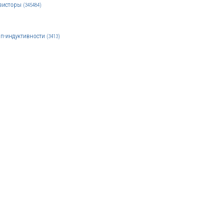
зисторы
(345484)
п-индуктивности
(3413)