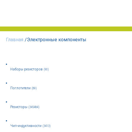
Главная
/
Электронные компоненты
Наборы резисторов
(90)
Поглотители
(89)
Резисторы
(345484)
Чип-индуктивности
(3413)