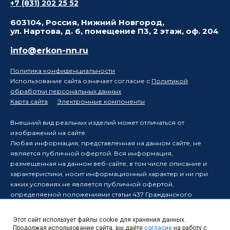
+7 (831) 202 25 52
603104, Россия, Нижний Новгород,
ул. Нартова, д. 6, помещение П3, 2 этаж, оф. 204
info@erkon-nn.ru
Политика конфиденциальности
Использование сайта означает согласие с
Политикой
обработки персональных данных
Карта сайта
Электронные компоненты
Внешний вид реальных изделий может отличаться от
изображений на сайте
Любая информация, представленная на данном сайте, не
является публичной офертой. Вся информация,
размещенная на данном веб-сайте, в том числе описание и
характеристики, носит информационный характер и ни при
каких условиях не является публичной офертой,
определяемой положениями статьи 437 Гражданского
кодекса Российской Федерации.
Производитель оставляет за собой право в одностороннем
Этот сайт использует файлы cookie для хранения данных.
порядке вносить изменения в информацию, размещенную на
Продолжая использование сайта, вы даёте
согласие
на работу с