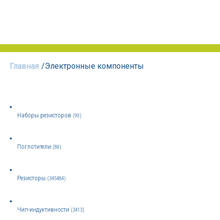
Главная
/
Электронные компоненты
Наборы резисторов
(90)
Поглотители
(89)
Резисторы
(345484)
Чип-индуктивности
(3413)