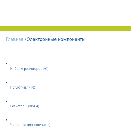
Главная
/
Электронные компоненты
Наборы резисторов
(90)
Поглотители
(89)
Резисторы
(345484)
Чип-индуктивности
(3413)