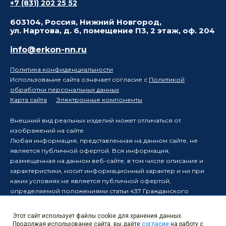
+7 (831) 202 25 52
603104, Россия, Нижний Новгород,
ул. Нартова, д. 6, помещение П3, 2 этаж, оф. 204
info@erkon-nn.ru
Политика конфиденциальности
Использование сайта означает согласие с
Политикой
обработки персональных данных
Карта сайта
Электронные компоненты
Внешний вид реальных изделий может отличаться от
изображений на сайте
Любая информация, представленная на данном сайте, не
является публичной офертой. Вся информация,
размещенная на данном веб-сайте, в том числе описание и
характеристики, носит информационный характер и ни при
каких условиях не является публичной офертой,
определяемой положениями статьи 437 Гражданского
кодекса Российской Федерации.
Производитель оставляет за собой право в одностороннем
Этот сайт использует файлы cookie для хранения данных.
порядке вносить изменения в информацию, размещенную на
Продолжая использование сайта, вы даёте
согласие
на работу с