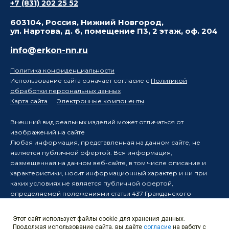
+7 (831) 202 25 52
603104, Россия, Нижний Новгород,
ул. Нартова, д. 6, помещение П3, 2 этаж, оф. 204
info@erkon-nn.ru
Политика конфиденциальности
Использование сайта означает согласие с
Политикой
обработки персональных данных
Карта сайта
Электронные компоненты
Внешний вид реальных изделий может отличаться от
изображений на сайте
Любая информация, представленная на данном сайте, не
является публичной офертой. Вся информация,
размещенная на данном веб-сайте, в том числе описание и
характеристики, носит информационный характер и ни при
каких условиях не является публичной офертой,
определяемой положениями статьи 437 Гражданского
кодекса Российской Федерации.
Производитель оставляет за собой право в одностороннем
Этот сайт использует файлы cookie для хранения данных.
порядке вносить изменения в информацию, размещенную на
Продолжая использование сайта, вы даёте
согласие
на работу с