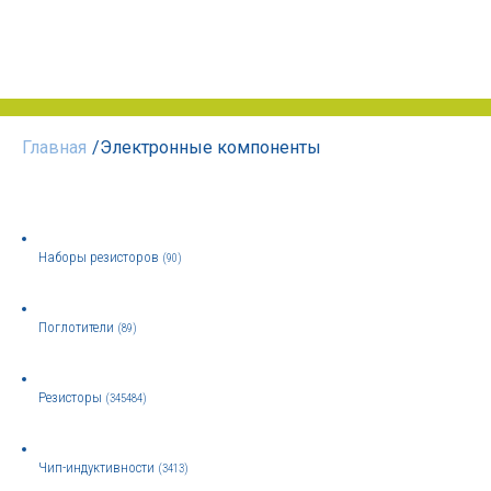
Главная
/
Электронные компоненты
Наборы резисторов
(90)
Поглотители
(89)
Резисторы
(345484)
Чип-индуктивности
(3413)