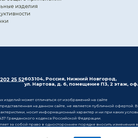
ьные изделия
уктивности
чки
603104, Россия, Нижний Новгород,
 202 25 52
ул. Нартова, д. 6, помещение П3, 2 этаж, оф
х изделий может отличаться от изображений на сайте
редставленная на данном сайте, не является публичной офертой. В
рактеристики, носит информационный характер и ни при каких усло
437 Гражданского кодекса Российской Федерации.
ляет за собой право в одностороннем порядке вносить изменения 
лиц о таких изменениях.