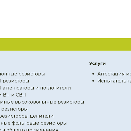
Услуги
онные резисторы
Аттестация и
Ч резисторы
Испытательн
Ч аттенюаторы и поглотители
и ВЧ и СВЧ
мные высоковольтные резисторы
резисторы
резисторов, делители
ные фольговые резисторы
ры общего применения