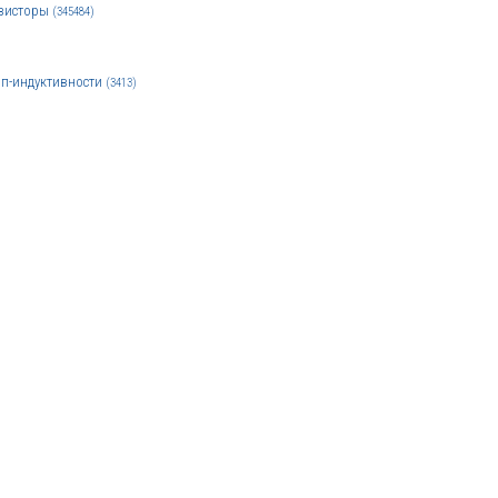
зисторы
(345484)
п-индуктивности
(3413)