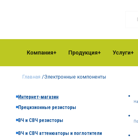
Компания
Продукция
Услуги
Главная
/
Электронные компоненты
Интернет-магазин
На
Прецизионные резисторы
ВЧ и СВЧ резисторы
По
ВЧ и СВЧ аттенюаторы и поглотители