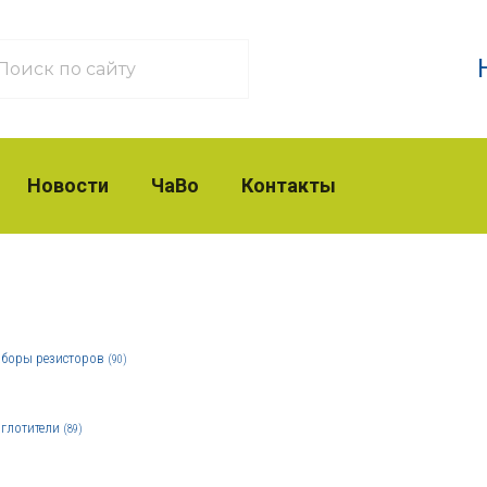
Новости
ЧаВо
Контакты
боры резисторов
(90)
глотители
(89)