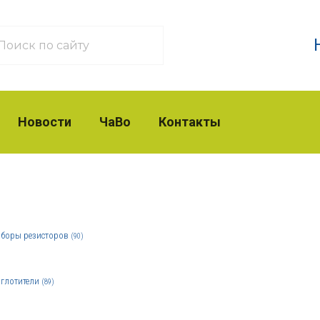
Новости
ЧаВо
Контакты
боры резисторов
(90)
глотители
(89)