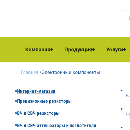
Компания
Продукция
Услуги
Главная
/
Электронные компоненты
Интернет-магазин
На
Прецизионные резисторы
ВЧ и СВЧ резисторы
По
ВЧ и СВЧ аттенюаторы и поглотители