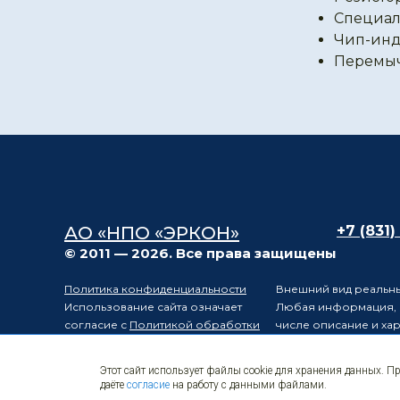
Специал
Чип-инд
Перемы
АО «НПО «ЭРКОН»
+7 (831)
© 2011 — 2026. Все права защищены
Политика конфиденциальности
Внешний вид реальны
Использование сайта означает
Любая информация, п
согласие с
Политикой обработки
числе описание и ха
персональных данных
положениями статьи 
Карта сайта
Электронные
Производитель остав
Этот сайт использует файлы cookie для хранения данных. П
компоненты
уведомления третьих 
даёте
согласие
на работу с данными файлами.