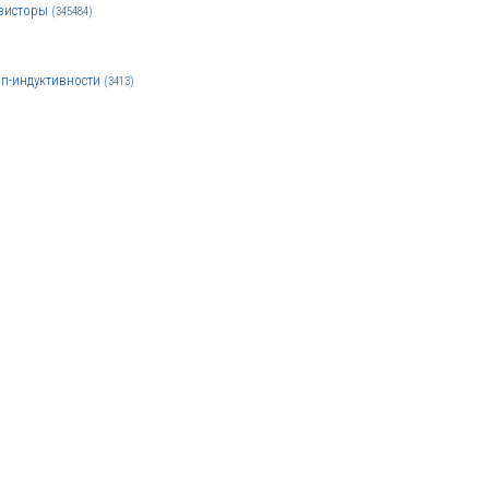
зисторы
(345484)
п-индуктивности
(3413)