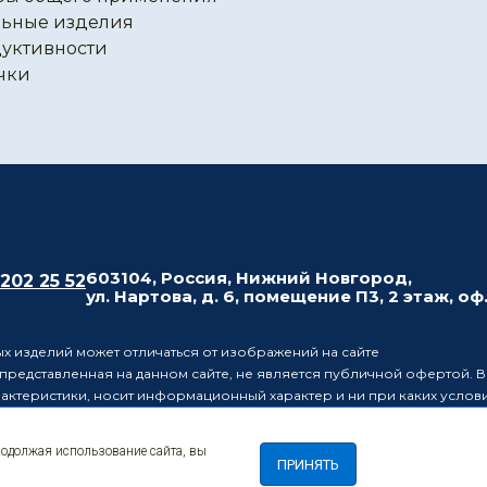
ьные изделия
уктивности
чки
603104, Россия, Нижний Новгород,
 202 25 52
ул. Нартова, д. 6, помещение П3, 2 этаж, оф
х изделий может отличаться от изображений на сайте
редставленная на данном сайте, не является публичной офертой. В
рактеристики, носит информационный характер и ни при каких усло
437 Гражданского кодекса Российской Федерации.
ляет за собой право в одностороннем порядке вносить изменения 
родолжая использование сайта, вы
лиц о таких изменениях.
ПРИНЯТЬ