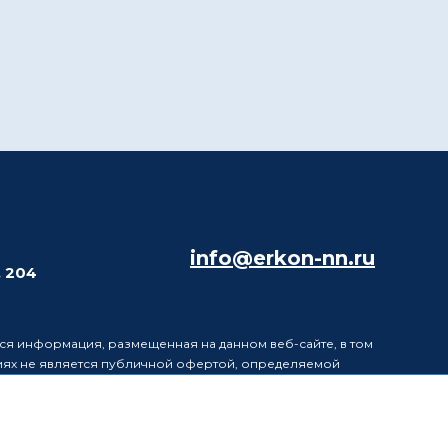
info@erkon-nn.ru
. 204
ся информация, размещенная на данном веб-сайте, в том
виях не является публичной офертой, определяемой
в информацию, размещенную на данном веб-сайте, без