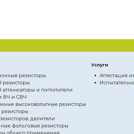
Услуги
онные резисторы
Аттестация и
Ч резисторы
Испытательн
Ч аттенюаторы и поглотители
и ВЧ и СВЧ
мные высоковольтные резисторы
резисторы
резисторов, делители
ные фольговые резисторы
ры общего применения