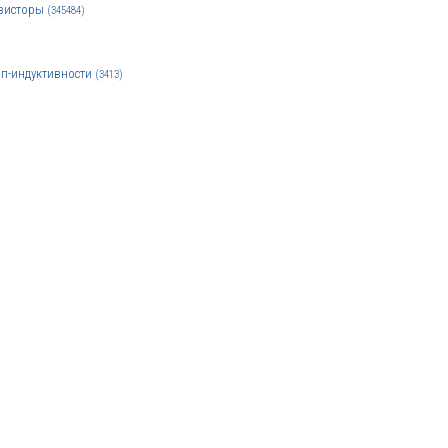
зисторы
(345484)
п-индуктивности
(3413)