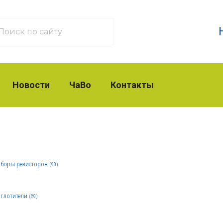
Новости
ЧаВо
Контакты
боры резисторов
(90)
глотители
(89)