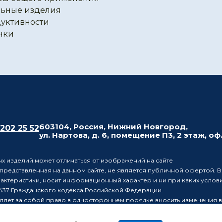
ьные изделия
уктивности
чки
603104, Россия, Нижний Новгород,
 202 25 52
ул. Нартова, д. 6, помещение П3, 2 этаж, оф
х изделий может отличаться от изображений на сайте
редставленная на данном сайте, не является публичной офертой. В
рактеристики, носит информационный характер и ни при каких усло
437 Гражданского кодекса Российской Федерации.
ляет за собой право в одностороннем порядке вносить изменения 
лиц о таких изменениях.