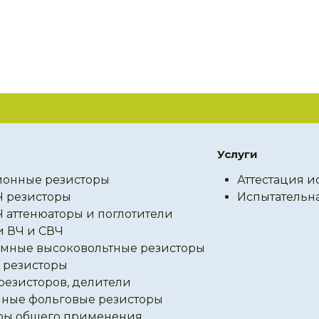
Услуги
онные резисторы
Аттестация и
Ч резисторы
Испытательн
Ч аттенюаторы и поглотители
и ВЧ и СВЧ
мные высоковольтные резисторы
резисторы
резисторов, делители
ные фольговые резисторы
ры общего применения