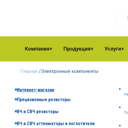
Компания
Продукция
Услуги
Главная
/
Электронные компоненты
Интернет-магазин
На
Прецизионные резисторы
ВЧ и СВЧ резисторы
По
ВЧ и СВЧ аттенюаторы и поглотители