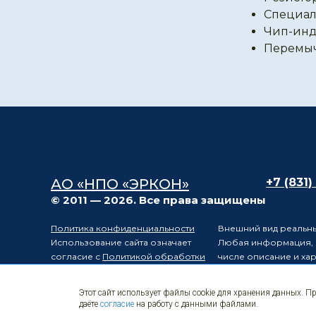
Специал
Чип-инд
Перемы
АО «НПО «ЭРКОН»
+7 (831)
© 2011 — 2026. Все права защищены
Политика конфиденциальности
Внешний вид реальны
Использование сайта означает
Любая информация, п
согласие с
Политикой обработки
числе описание и ха
персональных данных
положениями статьи 
Карта сайта
Электронные
Производитель остав
Этот сайт использует файлы cookie для хранения данных. П
компоненты
уведомления третьих 
даёте
согласие
на работу с данными файлами.