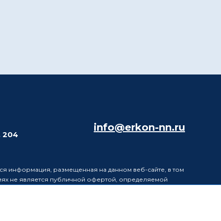
info@erkon-nn.ru
. 204
ся информация, размещенная на данном веб-сайте, в том
виях не является публичной офертой, определяемой
в информацию, размещенную на данном веб-сайте, без