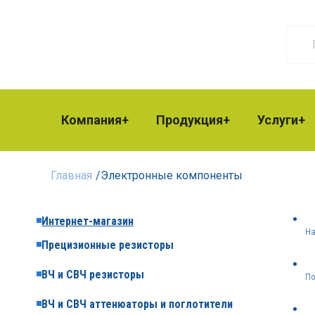
Компания
Продукция
Услуги
Главная
/
Электронные компоненты
Интернет-магазин
На
Прецизионные резисторы
ВЧ и СВЧ резисторы
По
ВЧ и СВЧ аттенюаторы и поглотители