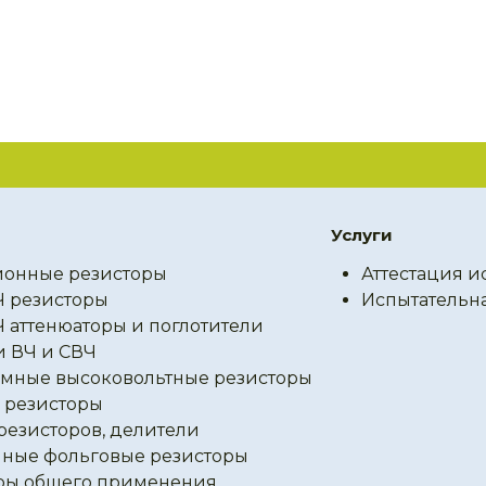
Услуги
онные резисторы
Аттестация и
Ч резисторы
Испытательн
Ч аттенюаторы и поглотители
и ВЧ и СВЧ
мные высоковольтные резисторы
резисторы
резисторов, делители
ные фольговые резисторы
ры общего применения