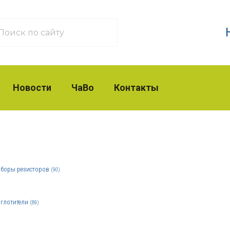
Новости
ЧаВо
Контакты
боры резисторов
(90)
глотители
(89)