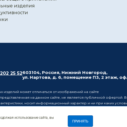
ьные изделия
уктивности
чки
603104, Россия, Нижний Новгород,
 202 25 52
ул. Нартова, д. 6, помещение П3, 2 этаж, оф
х изделий может отличаться от изображений на сайте
редставленная на данном сайте, не является публичной офертой. В
рактеристики, носит информационный характер и ни при каких усло
437 Гражданского кодекса Российской Федерации.
ляет за собой право в одностороннем порядке вносить изменения 
родолжая использование сайта, вы
лиц о таких изменениях.
ПРИНЯТЬ