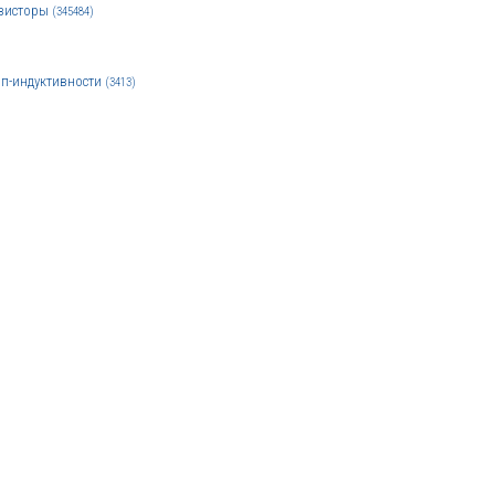
зисторы
(345484)
п-индуктивности
(3413)