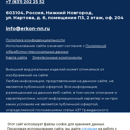
+7 (831) 202 25 52
603104, Россия, Нижний Новгород,
ул. Нартова, д. 6, помещение П3, 2 этаж, оф. 204
info@erkon-nn.ru
Политика конфиденциальности
Использование сайта означает согласие с
Политикой
обработки персональных данных
Карта сайта
Электронные компоненты
Внешний вид реальных изделий может отличаться от
изображений на сайте
Любая информация, представленная на данном сайте, не
является публичной офертой. Вся информация,
размещенная на данном веб-сайте, в том числе описание и
характеристики, носит информационный характер и ни при
каких условиях не является публичной офертой,
определяемой положениями статьи 437 Гражданского
кодекса Российской Федерации.
Производитель оставляет за собой право в одностороннем
Этот сайт использует файлы cookie для хранения данных.
порядке вносить изменения в информацию, размещенную на
Продолжая использование сайта, вы даёте
согласие
на работу с