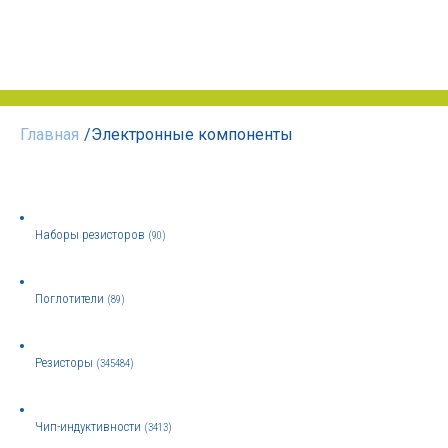
Главная
/
Электронные компоненты
Наборы резисторов
(90)
Поглотители
(89)
Резисторы
(345484)
Чип-индуктивности
(3413)