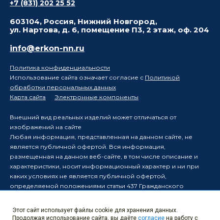
+7 (831) 202 25 52
603104, Россия, Нижний Новгород,
ул. Нартова, д. 6, помещение П3, 2 этаж, оф. 204
info@erkon-nn.ru
Политика конфиденциальности
Использование сайта означает согласие с
Политикой
обработки персональных данных
Карта сайта
Электронные компоненты
Внешний вид реальных изделий может отличаться от
изображений на сайте
Любая информация, представленная на данном сайте, не
является публичной офертой. Вся информация,
размещенная на данном веб-сайте, в том числе описание и
характеристики, носит информационный характер и ни при
каких условиях не является публичной офертой,
определяемой положениями статьи 437 Гражданского
кодекса Российской Федерации.
Производитель оставляет за собой право в одностороннем
Этот сайт использует файлы cookie для хранения данных.
порядке вносить изменения в информацию, размещенную на
Продолжая использование сайта, вы даёте
согласие
на работу с