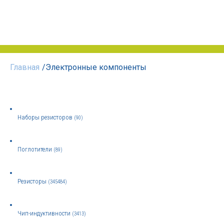
Главная
/
Электронные компоненты
Наборы резисторов
(90)
Поглотители
(89)
Резисторы
(345484)
Чип-индуктивности
(3413)