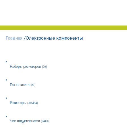
Главная
/
Электронные компоненты
Наборы резисторов
(90)
Поглотители
(89)
Резисторы
(345484)
Чип-индуктивности
(3413)