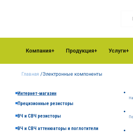
Компания
Продукция
Услуги
Главная
/
Электронные компоненты
Интернет-магазин
На
Прецизионные резисторы
ВЧ и СВЧ резисторы
По
ВЧ и СВЧ аттенюаторы и поглотители