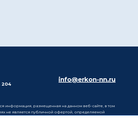
info@erkon-nn.ru
. 204
ся информация, размещенная на данном веб-сайте, в том
виях не является публичной офертой, определяемой
в информацию, размещенную на данном веб-сайте, без