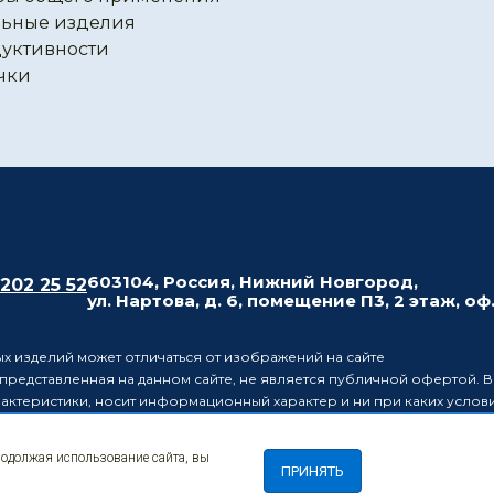
ьные изделия
уктивности
чки
603104, Россия, Нижний Новгород,
 202 25 52
ул. Нартова, д. 6, помещение П3, 2 этаж, оф
х изделий может отличаться от изображений на сайте
редставленная на данном сайте, не является публичной офертой. В
рактеристики, носит информационный характер и ни при каких усло
437 Гражданского кодекса Российской Федерации.
ляет за собой право в одностороннем порядке вносить изменения 
родолжая использование сайта, вы
лиц о таких изменениях.
ПРИНЯТЬ