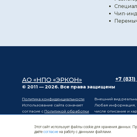
Специал
Чип-инд
Перемы
АО «НПО «ЭРКОН»
+7 (831)
© 2011 — 2026. Все права защищены
Политика конфиденциальности
Внешний вид реальны
Использование сайта означает
Любая информация, п
согласие с
Политикой обработки
числе описание и ха
персональных данных
положениями статьи 
Карта сайта
Электронные
Производитель остав
Этот сайт использует файлы cookie для хранения данных. П
компоненты
уведомления третьих 
даёте
согласие
на работу с данными файлами.