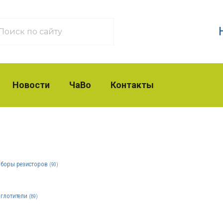
Новости
ЧаВо
Контакты
боры резисторов
(90)
глотители
(89)