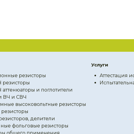
Услуги
онные резисторы
Аттестация и
Ч резисторы
Испытательн
Ч аттенюаторы и поглотители
и ВЧ и СВЧ
мные высоковольтные резисторы
резисторы
резисторов, делители
ные фольговые резисторы
ры общего применения