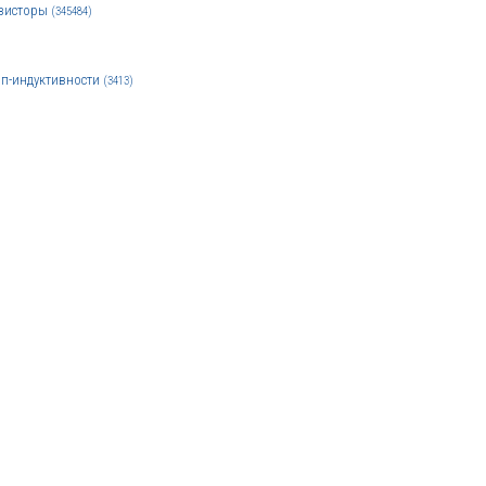
зисторы
(345484)
п-индуктивности
(3413)