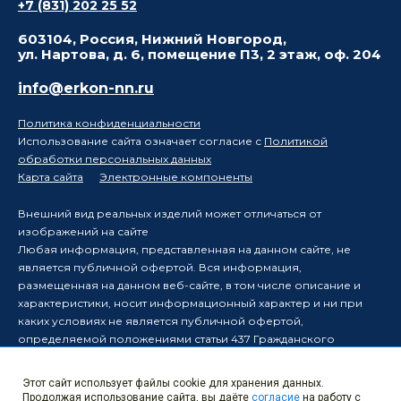
+7 (831) 202 25 52
603104, Россия, Нижний Новгород,
ул. Нартова, д. 6, помещение П3, 2 этаж, оф. 204
info@erkon-nn.ru
Политика конфиденциальности
Использование сайта означает согласие с
Политикой
обработки персональных данных
Карта сайта
Электронные компоненты
Внешний вид реальных изделий может отличаться от
изображений на сайте
Любая информация, представленная на данном сайте, не
является публичной офертой. Вся информация,
размещенная на данном веб-сайте, в том числе описание и
характеристики, носит информационный характер и ни при
каких условиях не является публичной офертой,
определяемой положениями статьи 437 Гражданского
кодекса Российской Федерации.
Производитель оставляет за собой право в одностороннем
Этот сайт использует файлы cookie для хранения данных.
порядке вносить изменения в информацию, размещенную на
Продолжая использование сайта, вы даёте
согласие
на работу с