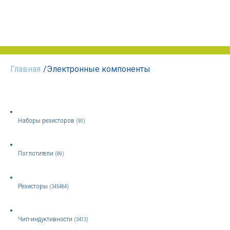
Главная
/
Электронные компоненты
Наборы резисторов
(90)
Поглотители
(89)
Резисторы
(345484)
Чип-индуктивности
(3413)