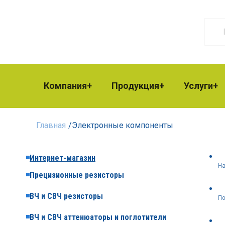
Компания
Продукция
Услуги
Главная
/
Электронные компоненты
Интернет-магазин
На
Прецизионные резисторы
ВЧ и СВЧ резисторы
По
ВЧ и СВЧ аттенюаторы и поглотители