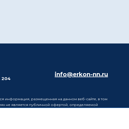
info@erkon-nn.ru
. 204
ся информация, размещенная на данном веб-сайте, в том
виях не является публичной офертой, определяемой
в информацию, размещенную на данном веб-сайте, без