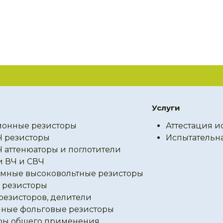
Услуги
онные резисторы
Аттестация и
Ч резисторы
Испытательн
Ч аттенюаторы и поглотители
и ВЧ и СВЧ
мные высоковольтные резисторы
резисторы
резисторов, делители
ные фольговые резисторы
ры общего применения