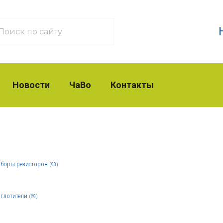
Новости
ЧаВо
Контакты
боры резисторов
(90)
глотители
(89)