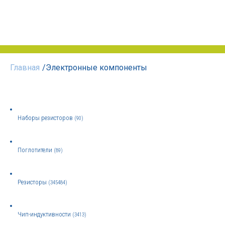
Главная
/
Электронные компоненты
Наборы резисторов
(90)
Поглотители
(89)
Резисторы
(345484)
Чип-индуктивности
(3413)