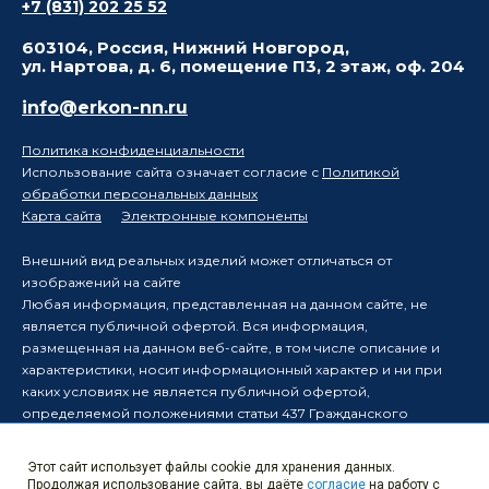
+7 (831) 202 25 52
603104, Россия, Нижний Новгород,
ул. Нартова, д. 6, помещение П3, 2 этаж, оф. 204
info@erkon-nn.ru
Политика конфиденциальности
Использование сайта означает согласие с
Политикой
обработки персональных данных
Карта сайта
Электронные компоненты
Внешний вид реальных изделий может отличаться от
изображений на сайте
Любая информация, представленная на данном сайте, не
является публичной офертой. Вся информация,
размещенная на данном веб-сайте, в том числе описание и
характеристики, носит информационный характер и ни при
каких условиях не является публичной офертой,
определяемой положениями статьи 437 Гражданского
кодекса Российской Федерации.
Производитель оставляет за собой право в одностороннем
Этот сайт использует файлы cookie для хранения данных.
порядке вносить изменения в информацию, размещенную на
Продолжая использование сайта, вы даёте
согласие
на работу с