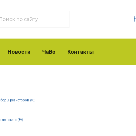
Новости
ЧаВо
Контакты
боры резисторов
(90)
глотители
(89)