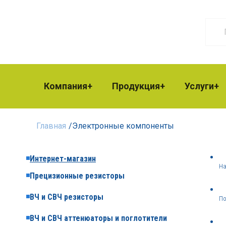
Компания
Продукция
Услуги
Главная
/
Электронные компоненты
Интернет-магазин
На
Прецизионные резисторы
ВЧ и СВЧ резисторы
По
ВЧ и СВЧ аттенюаторы и поглотители