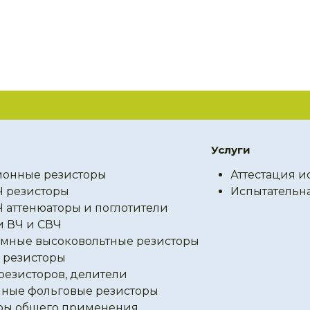
Услуги
онные резисторы
Аттестация и
Ч резисторы
Испытательн
Ч аттенюаторы и поглотители
и ВЧ и СВЧ
мные высоковольтные резисторы
резисторы
резисторов, делители
ные фольговые резисторы
ры общего применения