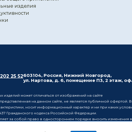
ьные изделия
уктивности
чки
603104, Россия, Нижний Новгород,
 202 25 52
ул. Нартова, д. 6, помещение П3, 2 этаж, оф
х изделий может отличаться от изображений на сайте
редставленная на данном сайте, не является публичной офертой. В
рактеристики, носит информационный характер и ни при каких усло
437 Гражданского кодекса Российской Федерации.
ляет за собой право в одностороннем порядке вносить изменения 
лиц о таких изменениях.