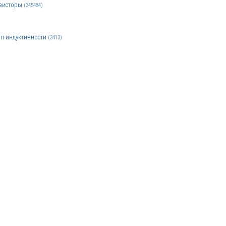
зисторы
(345484)
п-индуктивности
(3413)