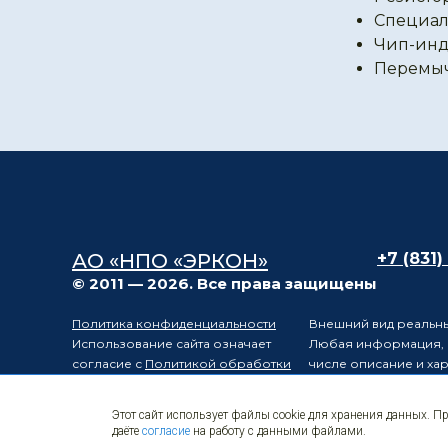
Специал
Чип-инд
Перемы
АО «НПО «ЭРКОН»
+7 (831)
© 2011 — 2026. Все права защищены
Политика конфиденциальности
Внешний вид реальны
Использование сайта означает
Любая информация, п
согласие с
Политикой обработки
числе описание и ха
персональных данных
положениями статьи 
Карта сайта
Электронные
Производитель остав
Этот сайт использует файлы cookie для хранения данных. П
компоненты
уведомления третьих 
даёте
согласие
на работу с данными файлами.