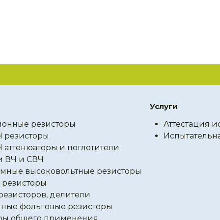
Услуги
онные резисторы
Аттестация и
Ч резисторы
Испытательн
Ч аттенюаторы и поглотители
и ВЧ и СВЧ
мные высоковольтные резисторы
резисторы
резисторов, делители
ные фольговые резисторы
ры общего применения