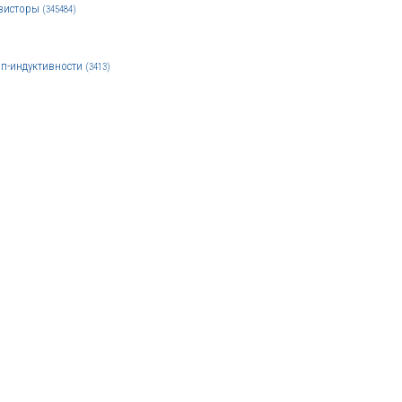
зисторы
(345484)
п-индуктивности
(3413)