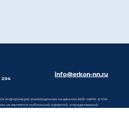
info@erkon-nn.ru
. 204
ся информация, размещенная на данном веб-сайте, в том
виях не является публичной офертой, определяемой
в информацию, размещенную на данном веб-сайте, без