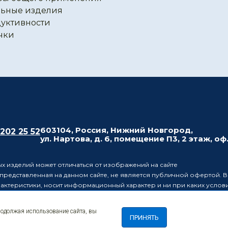
ьные изделия
уктивности
чки
603104, Россия, Нижний Новгород,
 202 25 52
ул. Нартова, д. 6, помещение П3, 2 этаж, оф
х изделий может отличаться от изображений на сайте
редставленная на данном сайте, не является публичной офертой. В
рактеристики, носит информационный характер и ни при каких усло
437 Гражданского кодекса Российской Федерации.
ляет за собой право в одностороннем порядке вносить изменения 
родолжая использование сайта, вы
лиц о таких изменениях.
ПРИНЯТЬ