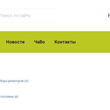
Новости
ЧаВо
Контакты
боры резисторов
(90)
глотители
(89)