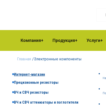
Компания
Продукция
Услуги
Главная
/
Электронные компоненты
Интернет-магазин
На
Прецизионные резисторы
ВЧ и СВЧ резисторы
По
ВЧ и СВЧ аттенюаторы и поглотители