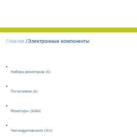
Главная
/
Электронные компоненты
Наборы резисторов
(90)
Поглотители
(89)
Резисторы
(345484)
Чип-индуктивности
(3413)