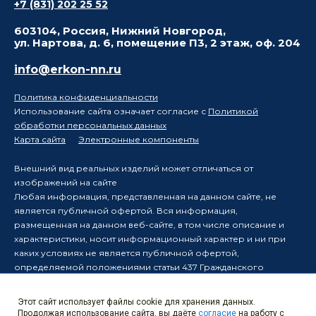
+7 (831) 202 25 52
603104, Россия, Нижний Новгород,
ул. Нартова, д. 6, помещение П3, 2 этаж, оф. 204
info@erkon-nn.ru
Политика конфиденциальности
Использование сайта означает согласие с
Политикой
обработки персональных данных
Карта сайта
Электронные компоненты
Внешний вид реальных изделий может отличаться от
изображений на сайте
Любая информация, представленная на данном сайте, не
является публичной офертой. Вся информация,
размещенная на данном веб-сайте, в том числе описание и
характеристики, носит информационный характер и ни при
каких условиях не является публичной офертой,
определяемой положениями статьи 437 Гражданского
кодекса Российской Федерации.
Производитель оставляет за собой право в одностороннем
Этот сайт использует файлы cookie для хранения данных.
порядке вносить изменения в информацию, размещенную на
Продолжая использование сайта, вы даёте
согласие
на работу с