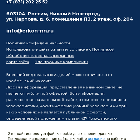
+7 (831) 202 25 52
603104, Россия, Нижний Новгород,
ул. Нартова, д. 6, помещение П3, 2 этаж, оф. 204
info@erkon-nn.ru
Политика конфиденциальности
Использование сайта означает согласие с
Политикой
обработки персональных данных
Карта сайта
Электронные компоненты
Внешний вид реальных изделий может отличаться от
изображений на сайте
Любая информация, представленная на данном сайте, не
является публичной офертой. Вся информация,
размещенная на данном веб-сайте, в том числе описание и
характеристики, носит информационный характер и ни при
каких условиях не является публичной офертой,
определяемой положениями статьи 437 Гражданского
кодекса Российской Федерации.
Производитель оставляет за собой право в одностороннем
Этот сайт использует файлы cookie для хранения данных.
порядке вносить изменения в информацию, размещенную на
Продолжая использование сайта, вы даёте
согласие
на работу с