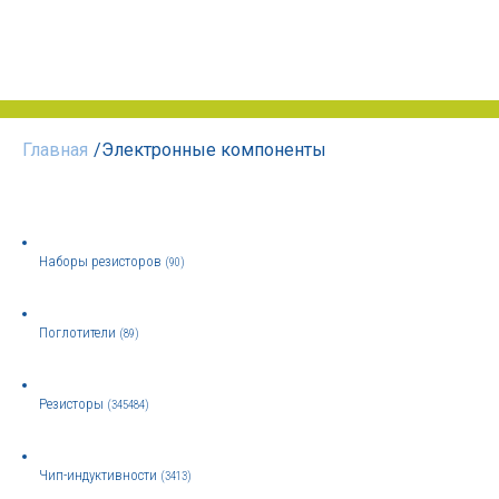
Главная
/
Электронные компоненты
Наборы резисторов
(90)
Поглотители
(89)
Резисторы
(345484)
Чип-индуктивности
(3413)