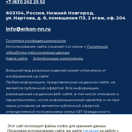
+7 (831) 202 25 52
603104, Россия, Нижний Новгород,
ул. Нартова, д. 6, помещение П3, 2 этаж, оф. 204
info@erkon-nn.ru
Политика конфиденциальности
Использование сайта означает согласие с
Политикой
обработки персональных данных
Карта сайта
Электронные компоненты
Внешний вид реальных изделий может отличаться от
изображений на сайте
Любая информация, представленная на данном сайте, не
является публичной офертой. Вся информация,
размещенная на данном веб-сайте, в том числе описание и
характеристики, носит информационный характер и ни при
каких условиях не является публичной офертой,
определяемой положениями статьи 437 Гражданского
кодекса Российской Федерации.
Производитель оставляет за собой право в одностороннем
Этот сайт использует файлы cookie для хранения данных.
порядке вносить изменения в информацию, размещенную на
Продолжая использование сайта, вы даёте
согласие
на работу с