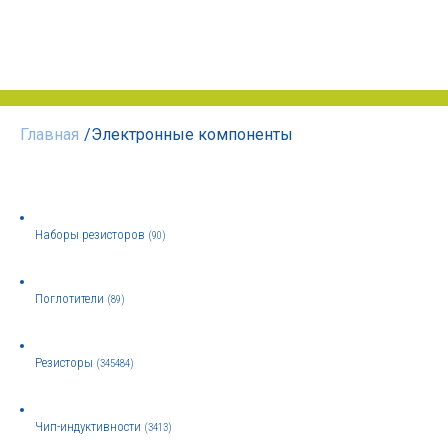
Главная
/
Электронные компоненты
Наборы резисторов
(90)
Поглотители
(89)
Резисторы
(345484)
Чип-индуктивности
(3413)