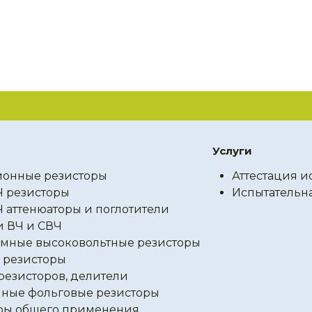
Услуги
онные резисторы
Аттестация и
Ч резисторы
Испытательн
Ч аттенюаторы и поглотители
и ВЧ и СВЧ
мные высоковольтные резисторы
резисторы
резисторов, делители
ные фольговые резисторы
ры общего применения