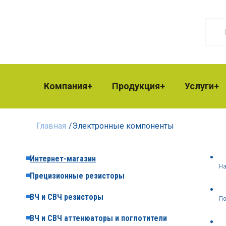
Компания
Продукция
Услуги
Главная
/
Электронные компоненты
Интернет-магазин
На
Прецизионные резисторы
ВЧ и СВЧ резисторы
По
ВЧ и СВЧ аттенюаторы и поглотители