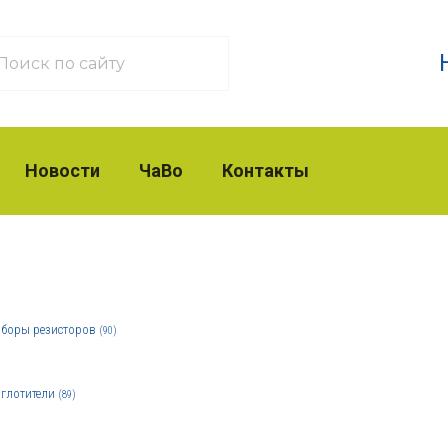
Новости
ЧаВо
Контакты
боры резисторов
(90)
глотители
(89)