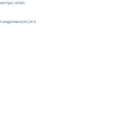
зисторы
(345484)
п-индуктивности
(3413)