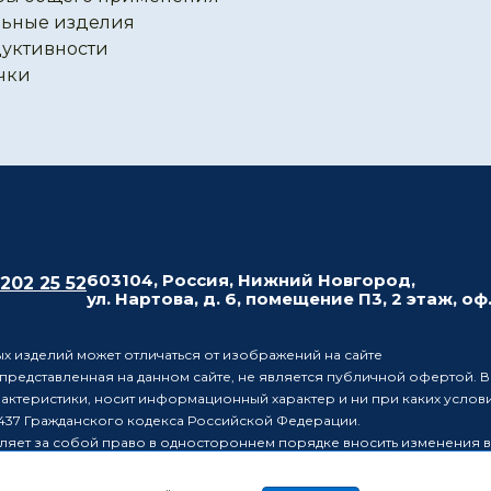
ьные изделия
уктивности
чки
603104, Россия, Нижний Новгород,
 202 25 52
ул. Нартова, д. 6, помещение П3, 2 этаж, оф
х изделий может отличаться от изображений на сайте
редставленная на данном сайте, не является публичной офертой. В
рактеристики, носит информационный характер и ни при каких усло
437 Гражданского кодекса Российской Федерации.
ляет за собой право в одностороннем порядке вносить изменения 
лиц о таких изменениях.