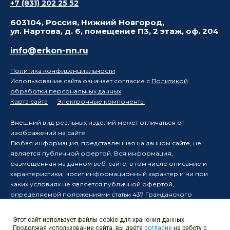
+7 (831) 202 25 52
603104, Россия, Нижний Новгород,
ул. Нартова, д. 6, помещение П3, 2 этаж, оф. 204
info@erkon-nn.ru
Политика конфиденциальности
Использование сайта означает согласие с
Политикой
обработки персональных данных
Карта сайта
Электронные компоненты
Внешний вид реальных изделий может отличаться от
изображений на сайте
Любая информация, представленная на данном сайте, не
является публичной офертой. Вся информация,
размещенная на данном веб-сайте, в том числе описание и
характеристики, носит информационный характер и ни при
каких условиях не является публичной офертой,
определяемой положениями статьи 437 Гражданского
кодекса Российской Федерации.
Производитель оставляет за собой право в одностороннем
Этот сайт использует файлы cookie для хранения данных.
порядке вносить изменения в информацию, размещенную на
Продолжая использование сайта, вы даёте
согласие
на работу с