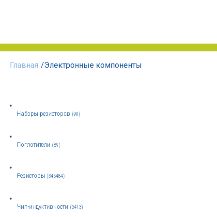
Главная
/
Электронные компоненты
Наборы резисторов
(90)
Поглотители
(89)
Резисторы
(345484)
Чип-индуктивности
(3413)