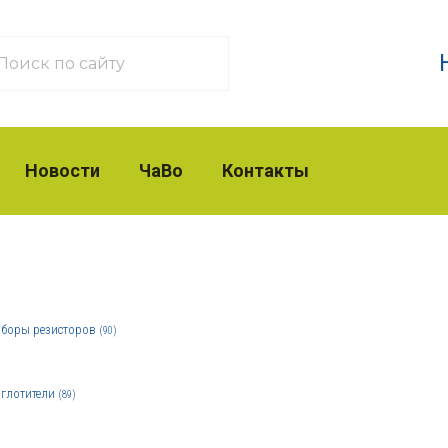
Новости
ЧаВо
Контакты
боры резисторов
(90)
глотители
(89)