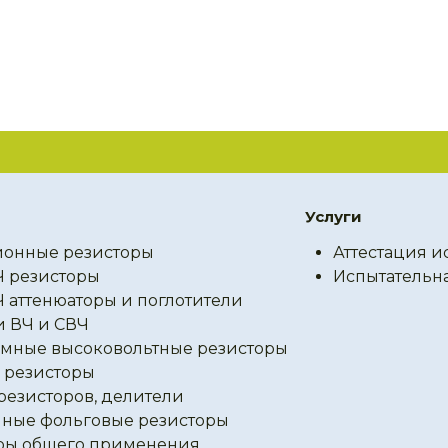
Услуги
онные резисторы
Аттестация и
Ч резисторы
Испытательн
Ч аттенюаторы и поглотители
и ВЧ и СВЧ
мные высоковольтные резисторы
резисторы
резисторов, делители
ные фольговые резисторы
ры общего применения