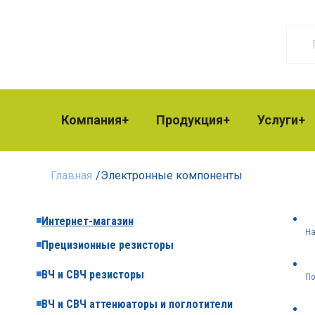
Компания
Продукция
Услуги
Главная
/
Электронные компоненты
Интернет-магазин
На
Прецизионные резисторы
ВЧ и СВЧ резисторы
По
ВЧ и СВЧ аттенюаторы и поглотители