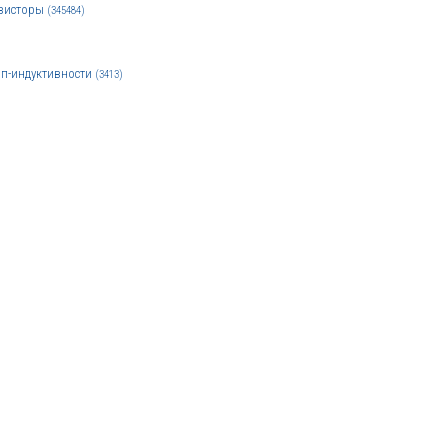
зисторы
(345484)
п-индуктивности
(3413)