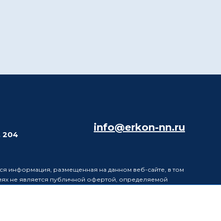
info@erkon-nn.ru
. 204
ся информация, размещенная на данном веб-сайте, в том
виях не является публичной офертой, определяемой
в информацию, размещенную на данном веб-сайте, без