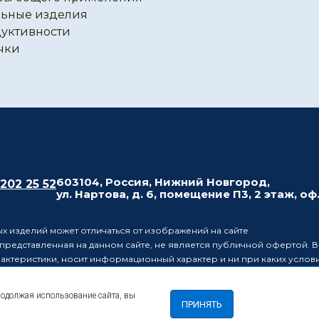
ьные изделия
уктивности
чки
603104, Россия, Нижний Новгород,
 202 25 52
ул. Нартова, д. 6, помещение П3, 2 этаж, оф
х изделий может отличаться от изображений на сайте
редставленная на данном сайте, не является публичной офертой. В
рактеристики, носит информационный характер и ни при каких усло
437 Гражданского кодекса Российской Федерации.
ляет за собой право в одностороннем порядке вносить изменения 
родолжая использование сайта, вы
лиц о таких изменениях.
ПРИНЯТЬ