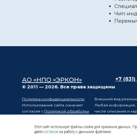
Специал
Чип-инд
Перемы
АО «НПО «ЭРКОН»
+7 (831)
© 2011 — 2026. Все права защищены
Политика конфиденциальности
Внешний вид реальны
Использование сайта означает
Любая информация, п
согласие с
Политикой обработки
числе описание и ха
персональных данных
положениями статьи 
Карта сайта
Электронные
Производитель остав
Этот сайт использует файлы cookie для хранения данных. П
компоненты
уведомления третьих 
даёте
согласие
на работу с данными файлами.