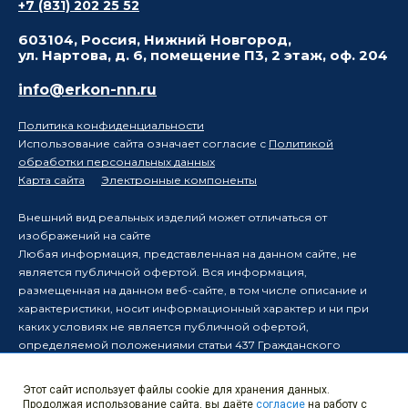
+7 (831) 202 25 52
603104, Россия, Нижний Новгород,
ул. Нартова, д. 6, помещение П3, 2 этаж, оф. 204
info@erkon-nn.ru
Политика конфиденциальности
Использование сайта означает согласие с
Политикой
обработки персональных данных
Карта сайта
Электронные компоненты
Внешний вид реальных изделий может отличаться от
изображений на сайте
Любая информация, представленная на данном сайте, не
является публичной офертой. Вся информация,
размещенная на данном веб-сайте, в том числе описание и
характеристики, носит информационный характер и ни при
каких условиях не является публичной офертой,
определяемой положениями статьи 437 Гражданского
кодекса Российской Федерации.
Производитель оставляет за собой право в одностороннем
Этот сайт использует файлы cookie для хранения данных.
порядке вносить изменения в информацию, размещенную на
Продолжая использование сайта, вы даёте
согласие
на работу с