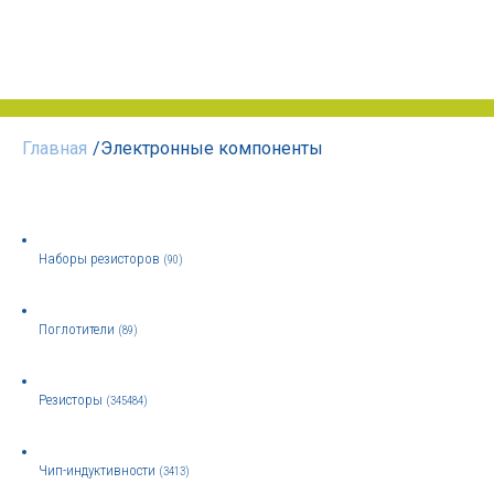
Главная
/
Электронные компоненты
Наборы резисторов
(90)
Поглотители
(89)
Резисторы
(345484)
Чип-индуктивности
(3413)