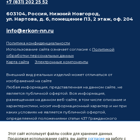
+7 (831) 202 25 52
603104, Россия, Нижний Новгород,
ул. Нартова, д. 6, помещение П3, 2 этаж, оф. 204
info@erkon-nn.ru
Политика конфиденциальности
Использование сайта означает согласие с
Политикой
обработки персональных данных
Карта сайта
Электронные компоненты
Внешний вид реальных изделий может отличаться от
изображений на сайте
Любая информация, представленная на данном сайте, не
является публичной офертой. Вся информация,
размещенная на данном веб-сайте, в том числе описание и
характеристики, носит информационный характер и ни при
каких условиях не является публичной офертой,
определяемой положениями статьи 437 Гражданского
кодекса Российской Федерации.
Производитель оставляет за собой право в одностороннем
Этот сайт использует файлы cookie для хранения данных.
порядке вносить изменения в информацию, размещенную на
Продолжая использование сайта, вы даёте
согласие
на работу с