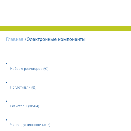
Главная
/
Электронные компоненты
Наборы резисторов
(90)
Поглотители
(89)
Резисторы
(345484)
Чип-индуктивности
(3413)