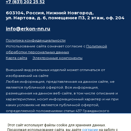
+7 (831) 202 25 52
603104, Россия, Нижний Новгород,
ул. Нартова, д. 6, помещение П3, 2 этаж, оф. 204
info@erkon-nn.ru
Политика конфиденциальности
Использование сайта означает согласие с
Политикой
обработки персональных данных
Карта сайта
Электронные компоненты
Внешний вид реальных изделий может отличаться от
изображений на сайте
Любая информация, представленная на данном сайте, не
является публичной офертой. Вся информация,
размещенная на данном веб-сайте, в том числе описание и
характеристики, носит информационный характер и ни при
каких условиях не является публичной офертой,
определяемой положениями статьи 437 Гражданского
кодекса Российской Федерации.
Производитель оставляет за собой право в одностороннем
Этот сайт использует файлы cookie для хранения данных.
порядке вносить изменения в информацию, размещенную на
Продолжая использование сайта, вы даёте
согласие
на работу с