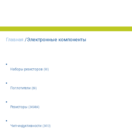
Главная
/
Электронные компоненты
Наборы резисторов
(90)
Поглотители
(89)
Резисторы
(345484)
Чип-индуктивности
(3413)